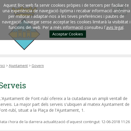
Aquest lloc web fa servir cookies pròpies i de tercers per faciliar-te
una experiència de navegació òptima i recabar informació anònima
per millorar i adaptar-nos a les teves preferències i pautes de
navegació. Navegar sense acceptar les cookies limitarà la visibilitat i
funcions del web. Per a més informació consulteu l´
avis legal
.
Acceptar Cookies
nici
>
Ajuntament
>
Govern
Serveis
L'Ajuntament de Font-rubí ofereix a la ciutadania un ampli ventall de
serveis. La major part dels serveis s'ubiquen al mateix Ajuntament de
Font-rubí, situat a la Plaça de l'Ajuntament, 1.
Data i hora de la darrera actualització d'aquest contingut:
12-06-2018 11:26