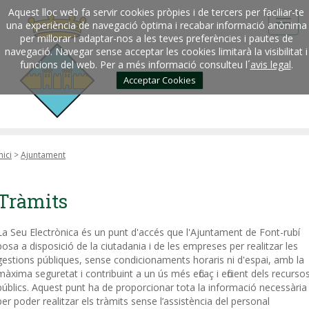
Aquest lloc web fa servir cookies pròpies i de tercers per faciliar-te
una experiència de navegació òptima i recabar informació anònima
per millorar i adaptar-nos a les teves preferències i pautes de
navegació. Navegar sense acceptar les cookies limitarà la visibilitat i
funcions del web. Per a més informació consulteu l´
avis legal
.
Acceptar Cookies
nici
>
Ajuntament
Tràmits
La Seu Electrònica és un punt d'accés que l'Ajuntament de Font-rubí
posa a disposició de la ciutadania i de les empreses per realitzar les
gestions públiques, sense condicionaments horaris ni d'espai, amb la
màxima seguretat i contribuint a un ús més eficaç i eficient dels recurso
públics. Aquest punt ha de proporcionar tota la informació necessària
per poder realitzar els tràmits sense l’assistència del personal