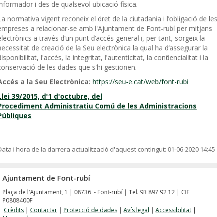
informador i des de qualsevol ubicació física.
La normativa vigent reconeix el dret de la ciutadania i l’obligació de le
empreses a relacionar-se amb l'Ajuntament de Font-rubí per mitjans
electrònics a través d’un punt d’accés general i, per tant, sorgeix la
necessitat de creació de la Seu electrònica la qual ha d’assegurar la
disponibilitat, l'accés, la integritat, l'autenticitat, la confidencialitat i la
conservació de les dades que s'hi gestionen.
Accés a la Seu Electrònica:
https://seu-e.cat/web/font-rubi
Llei 39/2015, d'1 d'octubre, del
Procediment Administratiu Comú de les Administracions
Públiques
Data i hora de la darrera actualització d'aquest contingut:
01-06-2020 14:45
Ajuntament de Font-rubí
Plaça de l'Ajuntament, 1 | 08736 - Font-rubí | Tel. 93 897 92 12 | CIF
P0808400F
Crèdits
|
Contactar
|
Protecció de dades
|
Avís legal
|
Accessibilitat
|