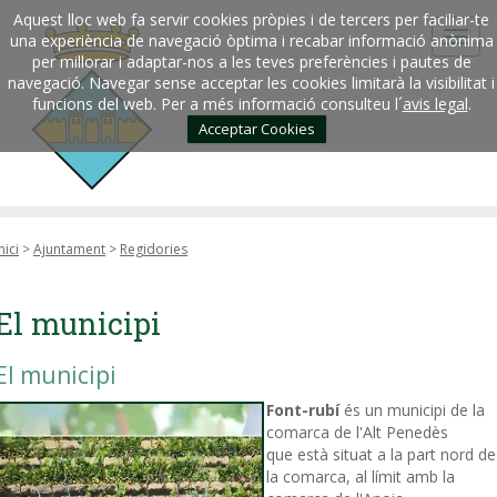
Aquest lloc web fa servir cookies pròpies i de tercers per faciliar-te
una experiència de navegació òptima i recabar informació anònima
per millorar i adaptar-nos a les teves preferències i pautes de
navegació. Navegar sense acceptar les cookies limitarà la visibilitat i
funcions del web. Per a més informació consulteu l´
avis legal
.
Acceptar Cookies
nici
>
Ajuntament
>
Regidories
El municipi
El municipi
Font-rubí
és un municipi de la
comarca de l'Alt Penedès
que està situat a la part nord de
la comarca, al límit amb la