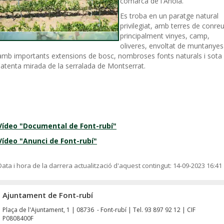
comarca de l'Anoia.
Es troba en un paratge natural
privilegiat, amb terres de conreu
principalment vinyes, camp,
oliveres, envoltat de muntanyes
amb importants extensions de bosc, nombroses fonts naturals i sota
l'atenta mirada de la serralada de Montserrat.
Vídeo "Documental de Font-rubí"
Vídeo "Anunci de Font-rubí"
Data i hora de la darrera actualització d'aquest contingut:
14-09-2023 16:41
Ajuntament de Font-rubí
Plaça de l'Ajuntament, 1 | 08736 - Font-rubí | Tel. 93 897 92 12 | CIF
P0808400F