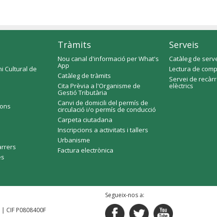
Tràmits
Serveis
Nou canal d'informació per What's
Catàleg de serv
App
i Cultural de
Lectura de comp
Catàleg de tràmits
Servei de recàr
Cita Prèvia a l'Organisme de
elèctrics
Gestió Tributària
Canvi de domicili del permís de
ions
circulació i/o permís de conducció
Carpeta ciutadana
Inscripcions a activitats i tallers
Urbanisme
arrers
Factura electrònica
es
Segueix-nos a:
2 | CIF P0808400F