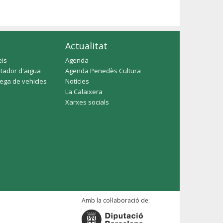
Actualitat
eis
Agenda
tador d'aigua
Agenda Penedès Cultura
rega de vehicles
Notícies
La Calaixera
Xarxes socials
Amb la col·laboració de: