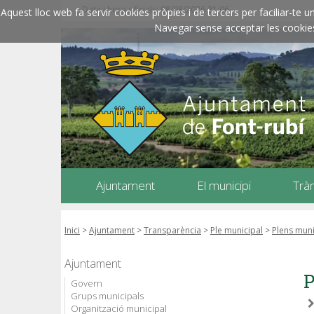
Data i hora oficials: 08/08/2026
21:06
Aquest lloc web fa servir cookies pròpies i de tercers per faciliar-t
Navegar sense acceptar les cookies l
Ajuntament
El municipi
Trà
Inici
>
Ajuntament
>
Transparència
>
Ple municipal
>
Plens muni
Ajuntament
P
Govern
Grups municipals
Organització municipal