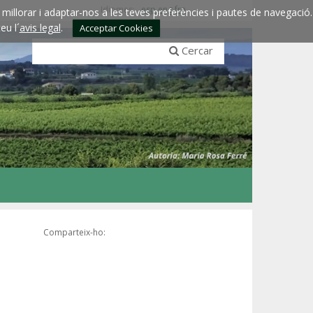
Idiomes:
esp
eng
fra
millorar i adaptar-nos a les teves preferències i pautes de navegació.
eu l´
avis legal
.
Acceptar Cookies
Cercar
Comparteix-ho: