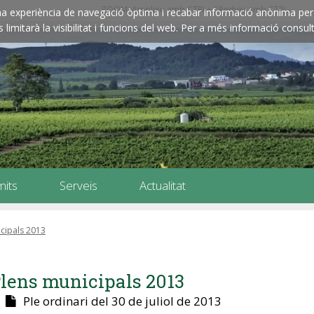
ZOOM: Amplieu amb CTRL+ / Reduïu amb CTRL-
e una experiència de navegació òptima i recabar informació anònima per 
imitarà la visibilitat i funcions del web. Per a més informació consult
mits
Serveis
Actualitat
cipals 2013
lens municipals 2013
Ple ordinari del 30 de juliol de 2013