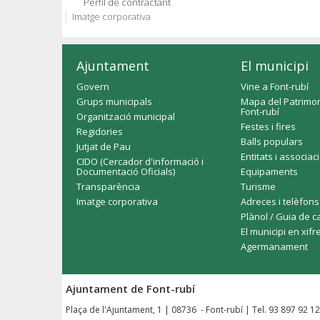
Perfil de contractant
Imatge corporativa
Ajuntament
El municipi
Govern
Vine a Font-rubí
Grups municipals
Mapa del Patrimon
Font-rubí
Organització municipal
Festes i fires
Regidories
Balls populars
Jutjat de Pau
Entitats i associac
CIDO (Cercador d'informació i
Documentació Oficials)
Equipaments
Transparència
Turisme
Imatge corporativa
Adreces i telèfons
Plànol / Guia de c
El municipi en xifr
Agermanament
Ajuntament de Font-rubí
Plaça de l'Ajuntament, 1 | 08736 - Font-rubí | Tel. 93 897 92 1