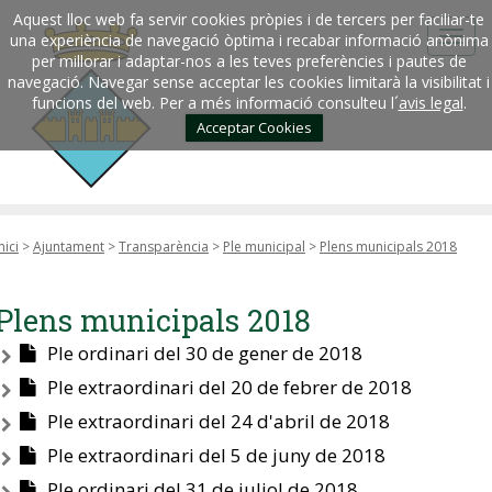
Aquest lloc web fa servir cookies pròpies i de tercers per faciliar-te
una experiència de navegació òptima i recabar informació anònima
per millorar i adaptar-nos a les teves preferències i pautes de
navegació. Navegar sense acceptar les cookies limitarà la visibilitat i
funcions del web. Per a més informació consulteu l´
avis legal
.
Acceptar Cookies
nici
>
Ajuntament
>
Transparència
>
Ple municipal
>
Plens municipals 2018
Plens municipals 2018
Ple ordinari del 30 de gener de 2018
Ple extraordinari del 20 de febrer de 2018
Ple extraordinari del 24 d'abril de 2018
Ple extraordinari del 5 de juny de 2018
Ple ordinari del 31 de juliol de 2018