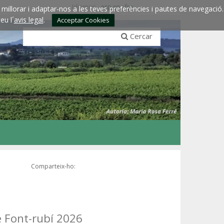
Idiomes:
esp
eng
fra
millorar i adaptar-nos a les teves preferències i pautes de navegació.
eu l´
avis legal
.
Acceptar Cookies
Cercar
Comparteix-ho:
e Font-rubí 2026