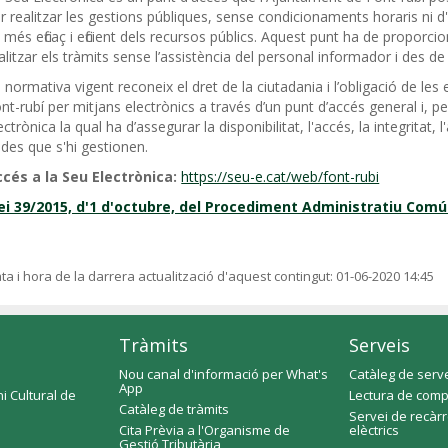
r realitzar les gestions públiques, sense condicionaments horaris ni d
 més eficaç i eficient dels recursos públics. Aquest punt ha de proporc
alitzar els tràmits sense l’assistència del personal informador i des de
 normativa vigent reconeix el dret de la ciutadania i l’obligació de l
nt-rubí per mitjans electrònics a través d’un punt d’accés general i, pe
ectrònica la qual ha d’assegurar la disponibilitat, l'accés, la integritat, l
des que s'hi gestionen.
cés a la Seu Electrònica:
https://seu-e.cat/web/font-rubi
ei 39/2015, d'1 d'octubre, del Procediment Administratiu Comú
ta i hora de la darrera actualització d'aquest contingut:
01-06-2020 14:45
Tràmits
Serveis
Nou canal d'informació per What's
Catàleg de serv
App
i Cultural de
Lectura de comp
Catàleg de tràmits
Servei de recàr
Cita Prèvia a l'Organisme de
elèctrics
Gestió Tributària