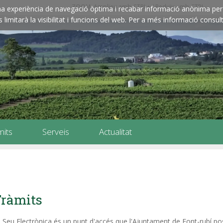
ZOOM: Amplieu amb CTRL+ / Reduïu amb CTRL-
e una experiència de navegació òptima i recabar informació anònima per 
imitarà la visibilitat i funcions del web. Per a més informació consult
mits
Serveis
Actualitat
ràmits
 Seu Electrònica és un punt d'accés que l'Ajuntament de Font-rubí pos