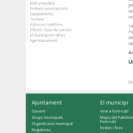
Balls populars
pe
Entitats i associacions
ús
Equipaments
re
Turisme
Adreces i telèfons
La
Plànol / Guia de carrers
Fo
El municipi en xifres
el
Agermanament
da
Ac
Ll
Da
Ajuntament
El municipi
Govern
Vine a Font-rubí
Grups municipals
Mapa del Patrimon
Font-rubí
Organització municipal
Festes i fires
Regidories