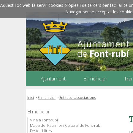
Data i hora oficials: 07/08/2026
14:39
Aquest lloc web fa servir cookies pròpies i de tercers per faciliar-t
Navegar sense acceptar les cookies l
Ajuntament
El municipi
Trà
Inici
>
El municipi
>
Entitats i associacions
El municipi
T
Vine a Font-rubí
Mapa del Patrimoni Cultural de Font-rubí
Festes i fires
La