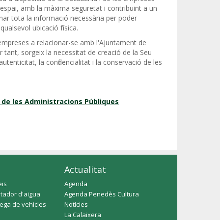
'espai, amb la màxima seguretat i contribuint a un
ionar tota la informació necessària per poder
 qualsevol ubicació física.
es empreses a relacionar-se amb l'Ajuntament de
r tant, sorgeix la necessitat de creació de la Seu
'autenticitat, la confidencialitat i la conservació de les
 de les Administracions Públiques
Actualitat
eis
Agenda
tador d'aigua
Agenda Penedès Cultura
rega de vehicles
Notícies
La Calaixera