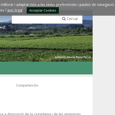
Idiomes:
esp
eng
fra
millorar i adaptar-nos a les teves preferències i pautes de navegació.
eu l´
avis legal
.
Acceptar Cookies
Cercar
Comparteix-ho:
a a disposició de la ciutadania i de les empreses