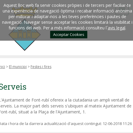
Aquest lloc web fa servir cookies pròpies i de tercers per faciliar-te
una experiència de navegació òptima i recabar informació anònima
per millorar i adaptar-nos a les teves preferències i pautes de
navegació. Navegar sense acceptar les cookies limitarà la visibilitat i
funcions del web. Per a més informació consulteu l´
avis legal
.
Acceptar Cookies
nici
>
El municipi
>
Festes i fires
Serveis
L'Ajuntament de Font-rubí ofereix a la ciutadania un ampli ventall de
serveis. La major part dels serveis s'ubiquen al mateix Ajuntament de
Font-rubí, situat a la Plaça de l'Ajuntament, 1.
Data i hora de la darrera actualització d'aquest contingut:
12-06-2018 11:26