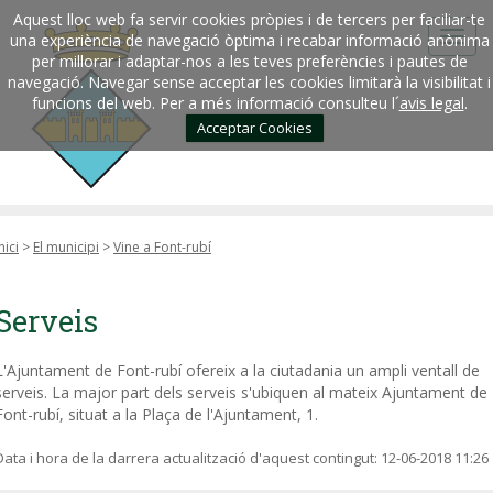
Aquest lloc web fa servir cookies pròpies i de tercers per faciliar-te
una experiència de navegació òptima i recabar informació anònima
per millorar i adaptar-nos a les teves preferències i pautes de
navegació. Navegar sense acceptar les cookies limitarà la visibilitat i
funcions del web. Per a més informació consulteu l´
avis legal
.
Acceptar Cookies
nici
>
El municipi
>
Vine a Font-rubí
Serveis
L'Ajuntament de Font-rubí ofereix a la ciutadania un ampli ventall de
serveis. La major part dels serveis s'ubiquen al mateix Ajuntament de
Font-rubí, situat a la Plaça de l'Ajuntament, 1.
Data i hora de la darrera actualització d'aquest contingut:
12-06-2018 11:26