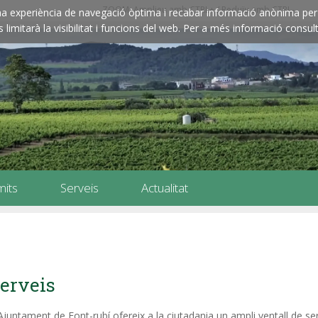
ZOOM: Amplieu amb CTRL+ / Reduïu amb CTRL-
e una experiència de navegació òptima i recabar informació anònima per 
imitarà la visibilitat i funcions del web. Per a més informació consult
mits
Serveis
Actualitat
erveis
Ajuntament de Font-rubí ofereix a la ciutadania un ampli ventall de se