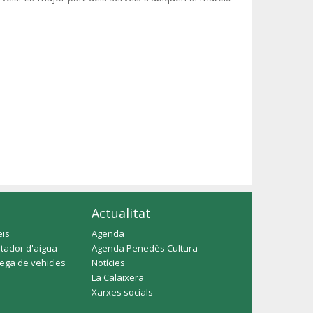
Actualitat
eis
Agenda
tador d'aigua
Agenda Penedès Cultura
rega de vehicles
Notícies
La Calaixera
Xarxes socials