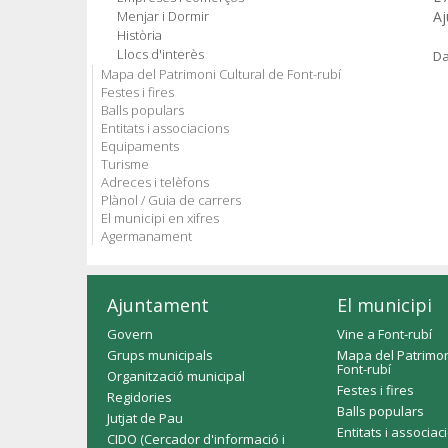
Menjar i Dormir
Aj
Història
Llocs d'interès
Da
Mapa del Patrimoni Cultural de Font-rubí
Festes i fires
Balls populars
Entitats i associacions
Equipaments
Turisme
Adreces i telèfons
Plànol / Guia de carrers
El municipi en xifres
Agermanament
Ajuntament
El municipi
Govern
Vine a Font-rubí
Grups municipals
Mapa del Patrimon
Font-rubí
Organització municipal
Festes i fires
Regidories
Balls populars
Jutjat de Pau
Entitats i associac
CIDO (Cercador d'informació i