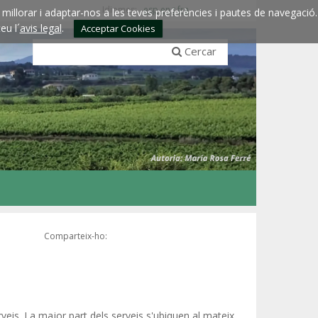
Idiomes:
esp
eng
fra
millorar i adaptar-nos a les teves preferències i pautes de navegació.
eu l´
avis legal
.
Acceptar Cookies
Cercar
Comparteix-ho:
rveis. La major part dels serveis s'ubiquen al mateix