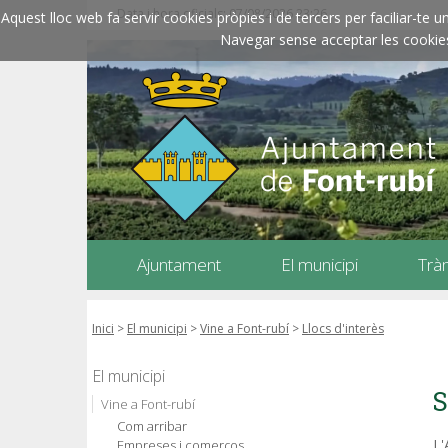
Data i hora oficials: 07/08/2026
23:26
Aquest lloc web fa servir cookies pròpies i de tercers per faciliar-t
Navegar sense acceptar les cookies l
Ajuntament
El municipi
Trà
Inici
>
El municipi
>
Vine a Font-rubí
>
Llocs d'interès
El municipi
S
Vine a Font-rubí
Com arribar
L'
Empreses i comerços