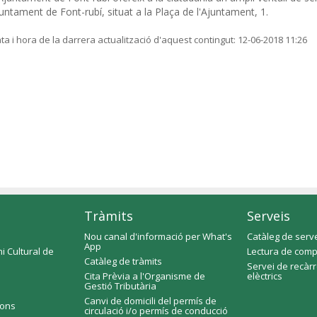
untament de Font-rubí, situat a la Plaça de l'Ajuntament, 1.
ta i hora de la darrera actualització d'aquest contingut:
12-06-2018 11:26
Tràmits
Serveis
Nou canal d'informació per What's
Catàleg de serv
App
i Cultural de
Lectura de comp
Catàleg de tràmits
Servei de recàr
Cita Prèvia a l'Organisme de
elèctrics
Gestió Tributària
Canvi de domicili del permís de
ions
circulació i/o permís de conducció