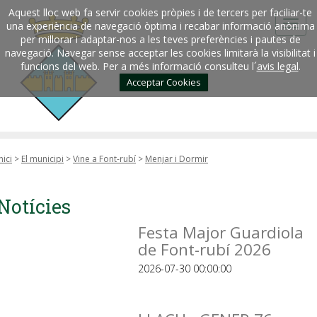
Aquest lloc web fa servir cookies pròpies i de tercers per faciliar-te
una experiència de navegació òptima i recabar informació anònima
per millorar i adaptar-nos a les teves preferències i pautes de
navegació. Navegar sense acceptar les cookies limitarà la visibilitat i
funcions del web. Per a més informació consulteu l´
avis legal
.
Acceptar Cookies
nici
>
El municipi
>
Vine a Font-rubí
>
Menjar i Dormir
Notícies
Festa Major Guardiola
de Font-rubí 2026
2026-07-30 00:00:00