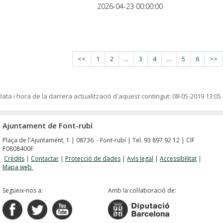
2026-04-23 00:00:00
<<
1
2
...
3
4
...
5
6
>>
Data i hora de la darrera actualització d'aquest contingut:
08-05-2019 13:05
Ajuntament de Font-rubí
Plaça de l'Ajuntament, 1 | 08736 - Font-rubí | Tel. 93 897 92 12 | CIF
P0808400F
Crèdits
|
Contactar
|
Protecció de dades
|
Avís legal
|
Accessibilitat
|
Mapa web
Segueix-nos a:
Amb la col·laboració de: