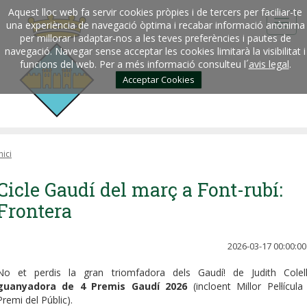
Aquest lloc web fa servir cookies pròpies i de tercers per faciliar-te
una experiència de navegació òptima i recabar informació anònima
per millorar i adaptar-nos a les teves preferències i pautes de
navegació. Navegar sense acceptar les cookies limitarà la visibilitat i
funcions del web. Per a més informació consulteu l´
avis legal
.
Acceptar Cookies
nici
Cicle Gaudí del març a Font-rubí:
Frontera
2026-03-17 00:00:00
No et perdis la gran triomfadora dels Gaudí! de Judith Colell
guanyadora de 4 Premis Gaudí 2026
(incloent Millor Pel·lícula 
Premi del Públic).