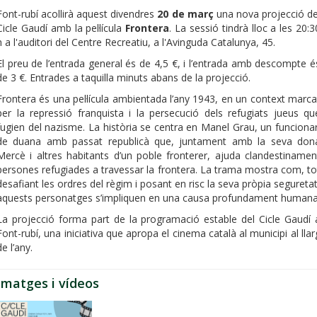
Font-rubí acollirà aquest divendres
20 de març
una nova projecció de
Cicle Gaudí amb la pel·lícula
Frontera
. La sessió tindrà lloc a les 20:3
h a l'auditori del Centre Recreatiu, a l'Avinguda Catalunya, 45.
El preu de l’entrada general és de 4,5 €, i l’entrada amb descompte é
de 3 €. Entrades a taquilla minuts abans de la projecció.
Frontera és una pel·lícula ambientada l’any 1943, en un context marca
per la repressió franquista i la persecució dels refugiats jueus qu
fugien del nazisme. La història se centra en Manel Grau, un funcionar
de duana amb passat republicà que, juntament amb la seva don
Mercè i altres habitants d’un poble fronterer, ajuda clandestinamen
persones refugiades a travessar la frontera. La trama mostra com, to
desafiant les ordres del règim i posant en risc la seva pròpia seguretat
aquests personatges s’impliquen en una causa profundament humana
La projecció forma part de la programació estable del Cicle Gaudí 
Font-rubí, una iniciativa que apropa el cinema català al municipi al llar
de l’any.
Imatges i vídeos