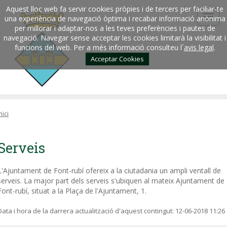
Aquest lloc web fa servir cookies pròpies i de tercers per faciliar-te
una experiència de navegació òptima i recabar informació anònima
per millorar i adaptar-nos a les teves preferències i pautes de
navegació. Navegar sense acceptar les cookies limitarà la visibilitat i
funcions del web. Per a més informació consulteu l´
avis legal
.
Acceptar Cookies
nici
Serveis
L'Ajuntament de Font-rubí ofereix a la ciutadania un ampli ventall de
serveis. La major part dels serveis s'ubiquen al mateix Ajuntament de
Font-rubí, situat a la Plaça de l'Ajuntament, 1.
Data i hora de la darrera actualització d'aquest contingut:
12-06-2018 11:26