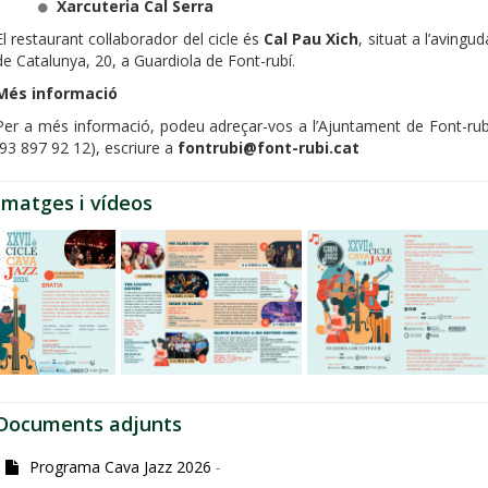
Xarcuteria Cal Serra
El restaurant col·laborador del cicle és
Cal Pau Xich
, situat a l’avingud
de Catalunya, 20, a Guardiola de Font-rubí.
Més informació
Per a més informació, podeu adreçar-vos a l’Ajuntament de Font-rub
(93 897 92 12), escriure a
fontrubi@font-rubi.cat
Imatges i vídeos
Documents adjunts
Programa Cava Jazz 2026
-