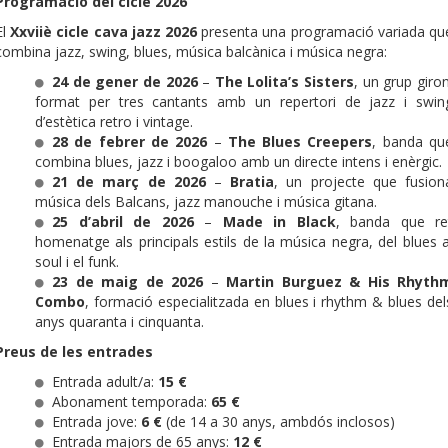
Programació del cicle 2026
El
Xxviiè cicle cava jazz 2026
presenta una programació variada qu
combina jazz, swing, blues, música balcànica i música negra:
24 de gener de 2026
–
The Lolita’s Sisters
, un grup giron
format per tres cantants amb un repertori de jazz i swin
d’estètica retro i vintage.
28 de febrer de 2026
–
The Blues Creepers
, banda qu
combina blues, jazz i boogaloo amb un directe intens i enèrgic.
21 de març de 2026
–
Bratia
, un projecte que fusion
música dels Balcans, jazz manouche i música gitana.
25 d’abril de 2026
–
Made in Black
, banda que re
homenatge als principals estils de la música negra, del blues a
soul i el funk.
23 de maig de 2026
–
Martin Burguez & His Rhyth
Combo
, formació especialitzada en blues i rhythm & blues del
anys quaranta i cinquanta.
Preus de les entrades
Entrada adult/a:
15 €
Abonament temporada:
65 €
Entrada jove:
6 €
(de 14 a 30 anys, ambdós inclosos)
Entrada majors de 65 anys:
12 €