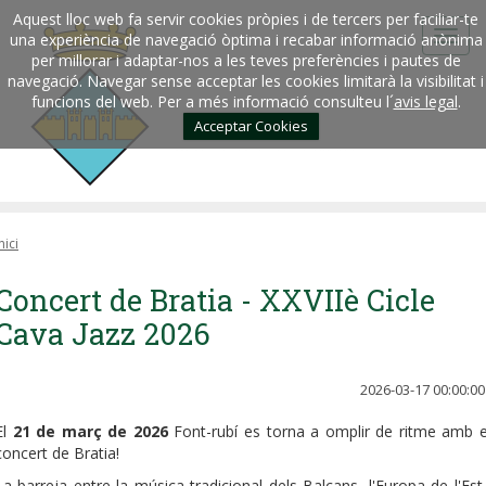
Aquest lloc web fa servir cookies pròpies i de tercers per faciliar-te
una experiència de navegació òptima i recabar informació anònima
per millorar i adaptar-nos a les teves preferències i pautes de
navegació. Navegar sense acceptar les cookies limitarà la visibilitat i
funcions del web. Per a més informació consulteu l´
avis legal
.
Acceptar Cookies
nici
Concert de Bratia - XXVIIè Cicle
Cava Jazz 2026
2026-03-17 00:00:00
El
21 de març de 2026
Font-rubí es torna a omplir de ritme amb e
concert de Bratia!
La barreja entre la música tradicional dels Balcans, l'Europa de l'Est 