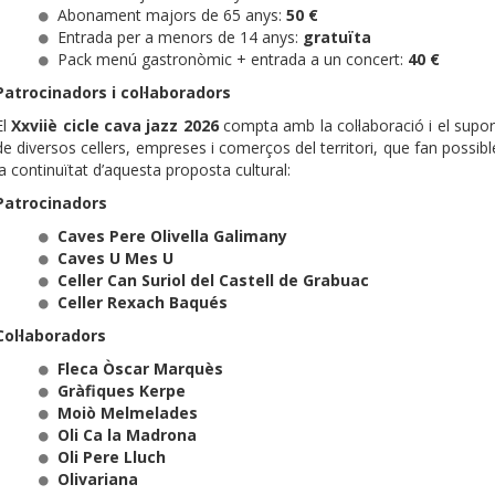
Abonament majors de 65 anys:
50 €
Entrada per a menors de 14 anys:
gratuïta
Pack menú gastronòmic + entrada a un concert:
40 €
Patrocinadors i col·laboradors
El
Xxviiè cicle cava jazz 2026
compta amb la col·laboració i el supor
de diversos cellers, empreses i comerços del territori, que fan possibl
la continuïtat d’aquesta proposta cultural:
Patrocinadors
Caves Pere Olivella Galimany
Caves U Mes U
Celler Can Suriol del Castell de Grabuac
Celler Rexach Baqués
Col·laboradors
Fleca Òscar Marquès
Gràfiques Kerpe
Moiò Melmelades
Oli Ca la Madrona
Oli Pere Lluch
Olivariana