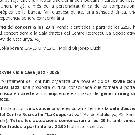
l'Orient Mitjà, a més de la personalitat única de les composicion
pròpies de la banda, fan d'aquest quintet una sensació única, un
experiència sonora extraordinària.
Inici del
concert a les 23 h
. Venda d'entrades a partir de les 22:30 h
El concert serà a la Sala d’actes del Centre Recreatiu La Cooperativ
(Av. de Catalunya, 45).
Col·laboren:
CAVES U MES U i Molí d'Oli Josep Lluch!
XXVIIè Cicle Cava Jazz - 2026
L’Ajuntament de Font-rubí organitza una nova edició del
Xxviiè cicl
cava jazz
, una proposta cultural consolidada que tornarà a porta
música en directe al municipi entre els mesos de
gener i maig d
2026
.
El cicle inclou
cinc concerts
que es duran a terme a la
sala d’acte
del Centre Recreatiu “La Cooperativa”
(Av. de Catalunya, 45, Font
rubí).
Totes les actuacions començaran a les 23 h
, amb
vend
d’entrades a partir de les 22.30 h
al mateix centre.