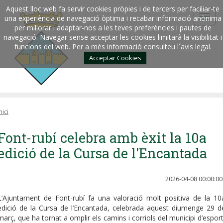
Aquest lloc web fa servir cookies pròpies i de tercers per faciliar-te
una experiència de navegació òptima i recabar informació anònima
per millorar i adaptar-nos a les teves preferències i pautes de
navegació. Navegar sense acceptar les cookies limitarà la visibilitat i
funcions del web. Per a més informació consulteu l´
avis legal
.
Acceptar Cookies
nici
Font-rubí celebra amb èxit la 10a
edició de la Cursa de l'Encantada
2026-04-08 00:00:00
L’Ajuntament de Font-rubí fa una valoració molt positiva de la 10
edició de la Cursa de l’Encantada, celebrada aquest diumenge 29 d
març, que ha tornat a omplir els camins i corriols del municipi d’esport