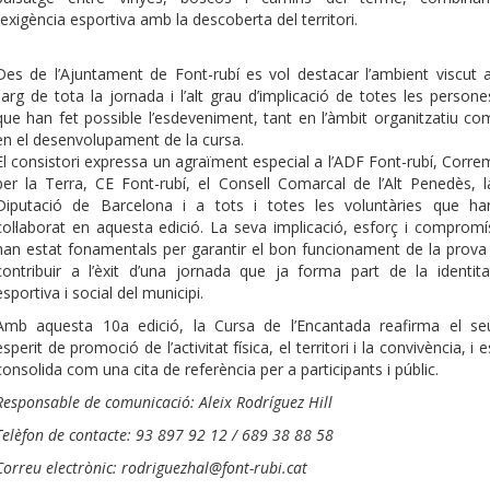
l’exigència esportiva amb la descoberta del territori.
Des de l’Ajuntament de Font-rubí es vol destacar l’ambient viscut a
llarg de tota la jornada i l’alt grau d’implicació de totes les persone
que han fet possible l’esdeveniment, tant en l’àmbit organitzatiu co
en el desenvolupament de la cursa.
El consistori expressa un agraïment especial a l’ADF Font-rubí, Corre
per la Terra, CE Font-rubí, el Consell Comarcal de l’Alt Penedès, l
Diputació de Barcelona i a tots i totes les voluntàries que ha
col·laborat en aquesta edició. La seva implicació, esforç i compromí
han estat fonamentals per garantir el bon funcionament de la prova 
contribuir a l’èxit d’una jornada que ja forma part de la identita
esportiva i social del municipi.
Amb aquesta 10a edició, la Cursa de l’Encantada reafirma el se
esperit de promoció de l’activitat física, el territori i la convivència, i e
consolida com una cita de referència per a participants i públic.
Responsable de comunicació: Aleix Rodríguez Hill
Telèfon de contacte: 93 897 92 12 / 689 38 88 58
Correu electrònic: rodriguezhal@font-rubi.cat