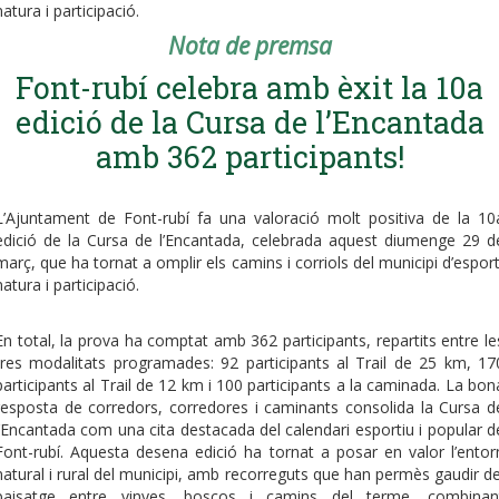
natura i participació.
Nota de premsa
Font-rubí celebra amb èxit la 10a
edició de la Cursa de l’Encantada
amb 362 participants!
L’Ajuntament de Font-rubí fa una valoració molt positiva de la 10
edició de la Cursa de l’Encantada, celebrada aquest diumenge 29 d
març, que ha tornat a omplir els camins i corriols del municipi d’esport
natura i participació.
En total, la prova ha comptat amb 362 participants, repartits entre le
tres modalitats programades: 92 participants al Trail de 25 km, 17
participants al Trail de 12 km i 100 participants a la caminada. La bon
resposta de corredors, corredores i caminants consolida la Cursa d
l’Encantada com una cita destacada del calendari esportiu i popular d
Font-rubí. Aquesta desena edició ha tornat a posar en valor l’entor
natural i rural del municipi, amb recorreguts que han permès gaudir de
paisatge entre vinyes, boscos i camins del terme, combinan