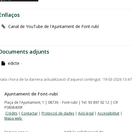
Enllaços
Canal de YouTube de l'Ajuntament de Font-rubí
Documents adjunts
edicte
-
Data i hora de la darrera actualització d'aquest contingut:
'19-03-2026 13:47
Ajuntament de Font-rubí
Plaça de l'Ajuntament, 1 | 08736 - Font-rubí | Tel. 93 897 92 12 | CIF
P0808400F
Crèdits
|
Contactar
|
Protecció de dades
|
Avís legal
|
Accessibilitat
|
Mapa web