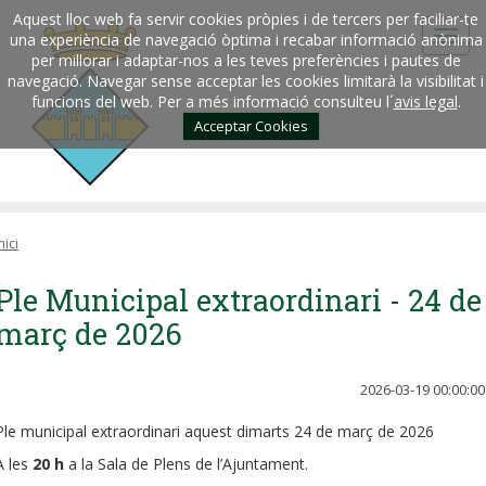
Aquest lloc web fa servir cookies pròpies i de tercers per faciliar-te
una experiència de navegació òptima i recabar informació anònima
per millorar i adaptar-nos a les teves preferències i pautes de
navegació. Navegar sense acceptar les cookies limitarà la visibilitat i
funcions del web. Per a més informació consulteu l´
avis legal
.
Acceptar Cookies
nici
Ple Municipal extraordinari - 24 de
març de 2026
2026-03-19 00:00:00
Ple municipal extraordinari aquest dimarts 24 de març de 2026
A les
20 h
a la Sala de Plens de l’Ajuntament.