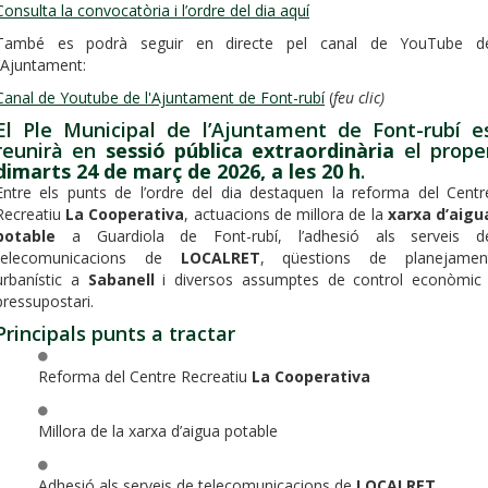
Consulta la convocatòria i l’ordre del dia aquí
També es podrà seguir en directe pel canal de YouTube d
l’Ajuntament:
Canal de Youtube de l'Ajuntament de Font-rubí
(
feu clic)
El Ple Municipal de l’Ajuntament de Font-rubí e
reunirà en
sessió pública extraordinària
el prope
dimarts 24 de març de 2026, a les 20 h
.
Entre els punts de l’ordre del dia destaquen la reforma del Centr
Recreatiu
La Cooperativa
, actuacions de millora de la
xarxa d’aigu
potable
a Guardiola de Font-rubí, l’adhesió als serveis d
telecomunicacions de
LOCALRET
, qüestions de planejamen
urbanístic a
Sabanell
i diversos assumptes de control econòmic 
pressupostari.
Principals punts a tractar
Reforma del Centre Recreatiu
La Cooperativa
Millora de la xarxa d’aigua potable
Adhesió als serveis de telecomunicacions de
LOCALRET