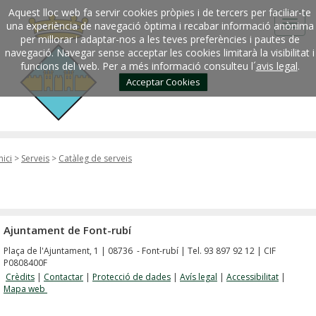
Aquest lloc web fa servir cookies pròpies i de tercers per faciliar-te
una experiència de navegació òptima i recabar informació anònima
per millorar i adaptar-nos a les teves preferències i pautes de
navegació. Navegar sense acceptar les cookies limitarà la visibilitat i
funcions del web. Per a més informació consulteu l´
avis legal
.
Acceptar Cookies
nici
>
Serveis
>
Catàleg de serveis
Ajuntament de Font-rubí
Plaça de l'Ajuntament, 1 | 08736 - Font-rubí | Tel. 93 897 92 12 | CIF
P0808400F
Crèdits
|
Contactar
|
Protecció de dades
|
Avís legal
|
Accessibilitat
|
Mapa web