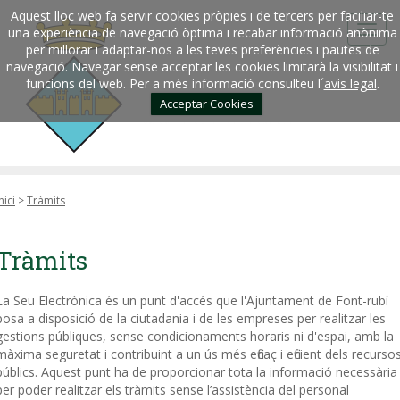
Aquest lloc web fa servir cookies pròpies i de tercers per faciliar-te
una experiència de navegació òptima i recabar informació anònima
per millorar i adaptar-nos a les teves preferències i pautes de
navegació. Navegar sense acceptar les cookies limitarà la visibilitat i
funcions del web. Per a més informació consulteu l´
avis legal
.
Acceptar Cookies
nici
>
Tràmits
Tràmits
La Seu Electrònica és un punt d'accés que l'Ajuntament de Font-rubí
posa a disposició de la ciutadania i de les empreses per realitzar les
gestions públiques, sense condicionaments horaris ni d'espai, amb la
màxima seguretat i contribuint a un ús més eficaç i eficient dels recurso
públics. Aquest punt ha de proporcionar tota la informació necessària
per poder realitzar els tràmits sense l’assistència del personal