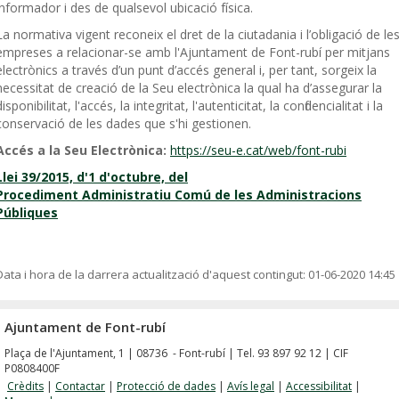
informador i des de qualsevol ubicació física.
La normativa vigent reconeix el dret de la ciutadania i l’obligació de le
empreses a relacionar-se amb l'Ajuntament de Font-rubí per mitjans
electrònics a través d’un punt d’accés general i, per tant, sorgeix la
necessitat de creació de la Seu electrònica la qual ha d’assegurar la
disponibilitat, l'accés, la integritat, l'autenticitat, la confidencialitat i la
conservació de les dades que s'hi gestionen.
Accés a la Seu Electrònica:
https://seu-e.cat/web/font-rubi
Llei 39/2015, d'1 d'octubre, del
Procediment Administratiu Comú de les Administracions
Públiques
Data i hora de la darrera actualització d'aquest contingut:
01-06-2020 14:45
Ajuntament de Font-rubí
Plaça de l'Ajuntament, 1 | 08736 - Font-rubí | Tel. 93 897 92 12 | CIF
P0808400F
Crèdits
|
Contactar
|
Protecció de dades
|
Avís legal
|
Accessibilitat
|