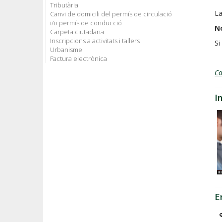
Tributària
La
Canvi de domicili del permís de circulació
i/o permís de conducció
No
Carpeta ciutadana
Inscripcions a activitats i tallers
Si
Urbanisme
Factura electrònica
C
I
E