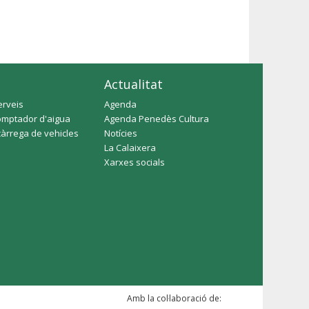
Actualitat
erveis
Agenda
omptador d'aigua
Agenda Penedès Cultura
càrrega de vehicles
Notícies
La Calaixera
Xarxes socials
Amb la col·laboració de: