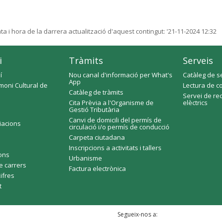
ta i hora de la darrera actualització d'aquest contingut:
'21-11-2024 12:32
i
Tràmits
Serveis
í
Nou canal d'informació per What's
Catàleg de s
App
moni Cultural de
Lectura de c
Catàleg de tràmits
Servei de re
Cita Prèvia a l'Organisme de
elèctrics
Gestió Tributària
Canvi de domicili del permís de
ciacions
circulació i/o permís de conducció
Carpeta ciutadana
Inscripcions a activitats i tallers
fons
Urbanisme
e carrers
Factura electrònica
xifres
t
Segueix-nos a: