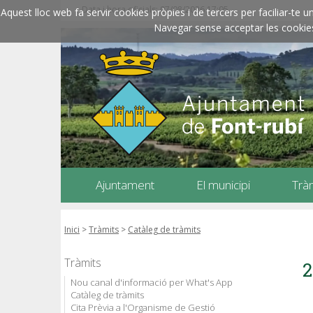
Data i hora oficials: 07/08/2026
17:05
Aquest lloc web fa servir cookies pròpies i de tercers per faciliar-t
Navegar sense acceptar les cookies l
Ajuntament
El municipi
Trà
Inici
>
Tràmits
>
Catàleg de tràmits
Tràmits
2
Nou canal d'informació per What's App
Catàleg de tràmits
Cita Prèvia a l'Organisme de Gestió