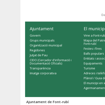
Da
Ajuntament
El municip
Govern
Vine a Font-rub
Grups municipals
Mapa del Patri
Font-rubí
Organització municipal
Festes i fires
Regidories
Balls populars
Jutjat de Pau
Entitats i asso
CIDO (Cercador d'informació i
Documentació Oficials)
Equipaments
Transparència
Turisme
Imatge corporativa
Adreces i telè
Plànol / Guia d
El municipi en 
Agermanamen
Ajuntament de Font-rubí