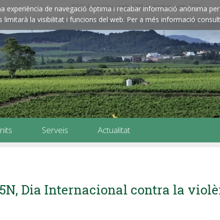
ZOOM: Amplieu amb CTRL+ / Reduïu amb CTRL-
e una experiència de navegació òptima i recabar informació anònima per 
imitarà la visibilitat i funcions del web. Per a més informació consult
mits
Serveis
Actualitat
5N, Dia Internacional contra la viol