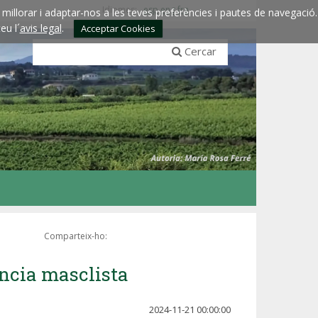
Idiomes:
esp
eng
fra
millorar i adaptar-nos a les teves preferències i pautes de navegació.
eu l´
avis legal
.
Acceptar Cookies
Cercar
Comparteix-ho:
ència masclista
2024-11-21 00:00:00