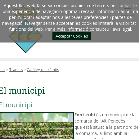
Aquest lloc web fa servir cookies pròpies i de tercers per faciliar-te
una experiència de navegació òptima i recabar informació anònima
per millorar i adaptar-nos a les teves preferències i pautes de
navegació. Navegar sense acceptar les cookies limitarà la visibilitat i
funcions del web. Per a més informació consulteu l´
avis legal
.
Acceptar Cookies
nici
>
Tràmits
>
Catàleg de tràmits
El municipi
El municipi
Font-rubí
és un municipi de la
comarca de l'Alt Penedès
que està situat a la part nord de
la comarca, al límit amb la