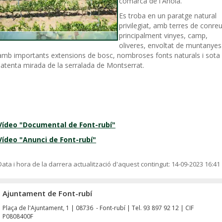
comarca de l'Anoia.
Es troba en un paratge natural
privilegiat, amb terres de conreu
principalment vinyes, camp,
oliveres, envoltat de muntanyes
amb importants extensions de bosc, nombroses fonts naturals i sota
l'atenta mirada de la serralada de Montserrat.
Vídeo "Documental de Font-rubí"
Vídeo "Anunci de Font-rubí"
Data i hora de la darrera actualització d'aquest contingut:
14-09-2023 16:41
Ajuntament de Font-rubí
Plaça de l'Ajuntament, 1 | 08736 - Font-rubí | Tel. 93 897 92 12 | CIF
P0808400F