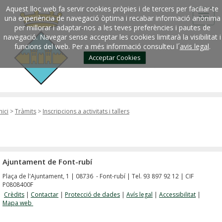
Aquest lloc web fa servir cookies pròpies i de tercers per faciliar-te
una experiència de navegació òptima i recabar informació anònima
per millorar i adaptar-nos a les teves preferències i pautes de
navegació. Navegar sense acceptar les cookies limitarà la visibilitat i
funcions del web. Per a més informació consulteu l´
avis legal
.
Acceptar Cookies
nici
>
Tràmits
>
Inscripcions a activitats i tallers
Ajuntament de Font-rubí
Plaça de l'Ajuntament, 1 | 08736 - Font-rubí | Tel. 93 897 92 12 | CIF
P0808400F
Crèdits
|
Contactar
|
Protecció de dades
|
Avís legal
|
Accessibilitat
|
Mapa web