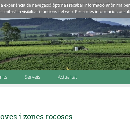
ZOOM: Amplieu amb CTRL+ / Reduïu amb CTRL-
e una experiència de navegació òptima i recabar informació anònima per 
imitarà la visibilitat i funcions del web. Per a més informació consult
mits
Serveis
Actualitat
oves i zones rocoses