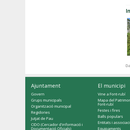
I
Da
Ajuntament
El municipi
Govern
Vine a Font-rubí
Grups municipals
Mapa del Patrimon
Font-rubí
Organització municipal
Festes i fires
Regidories
Balls populars
Jutjat de Pau
Entitats i associac
CIDO (Cercador d'informació i
Documentació Oficials)
Equipaments