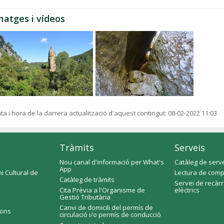
matges i vídeos
ta i hora de la darrera actualització d'aquest contingut:
08-02-2022 11:03
Tràmits
Serveis
Nou canal d'informació per What's
Catàleg de serv
App
i Cultural de
Lectura de comp
Catàleg de tràmits
Servei de recàr
Cita Prèvia a l'Organisme de
elèctrics
Gestió Tributària
Canvi de domicili del permís de
ions
circulació i/o permís de conducció