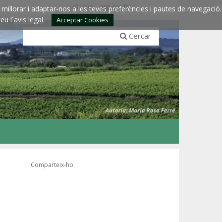
Idiomes:
esp
eng
fra
millorar i adaptar-nos a les teves preferències i pautes de navegació.
eu l´
avis legal
.
Acceptar Cookies
Cercar
Comparteix-ho: