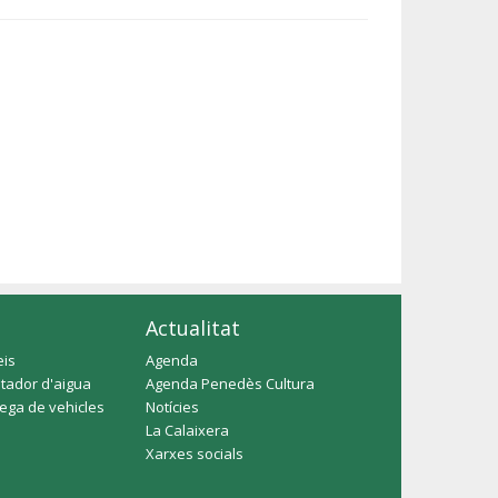
Actualitat
eis
Agenda
tador d'aigua
Agenda Penedès Cultura
rega de vehicles
Notícies
La Calaixera
Xarxes socials