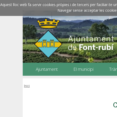
Data i hora oficials: 06/08/2026
02:04
Aquest lloc web fa servir cookies pròpies i de tercers per faciliar-t
Navegar sense acceptar les cookies l
Ajuntament
El municipi
Trà
Inici
C