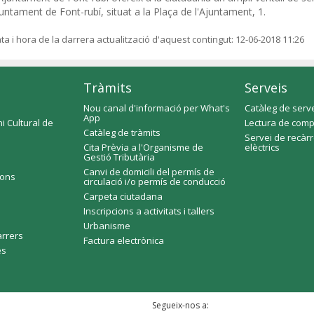
untament de Font-rubí, situat a la Plaça de l'Ajuntament, 1.
ta i hora de la darrera actualització d'aquest contingut:
12-06-2018 11:26
Tràmits
Serveis
Nou canal d'informació per What's
Catàleg de serv
App
i Cultural de
Lectura de comp
Catàleg de tràmits
Servei de recàr
Cita Prèvia a l'Organisme de
elèctrics
Gestió Tributària
Canvi de domicili del permís de
ions
circulació i/o permís de conducció
Carpeta ciutadana
Inscripcions a activitats i tallers
Urbanisme
arrers
Factura electrònica
es
Segueix-nos a: