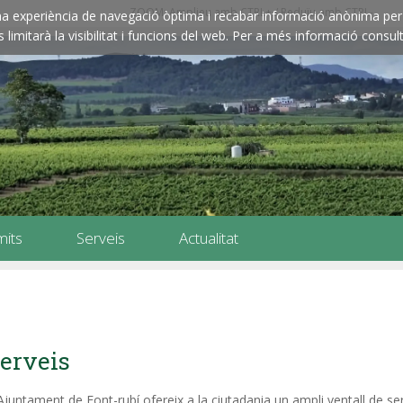
ZOOM: Amplieu amb CTRL+ / Reduïu amb CTRL-
e una experiència de navegació òptima i recabar informació anònima per 
imitarà la visibilitat i funcions del web. Per a més informació consult
mits
Serveis
Actualitat
erveis
Ajuntament de Font-rubí ofereix a la ciutadania un ampli ventall de se