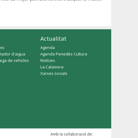
Actualitat
eis
Agenda
tador d'aigua
Agenda Penedès Cultura
rega de vehicles
Notícies
La Calaixera
Xarxes socials
Amb la col·laboració de: