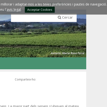
Idiomes:
esp
eng
fra
millorar i adaptar-nos a les teves preferències i pautes de navegació.
eu l´
avis legal
.
Acceptar Cookies
Cercar
Comparteix-ho:
rveis. La major part dels serveis s'ubiquen al mateix