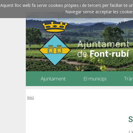
Data i hora oficials: 06/08/2026
19:46
Aquest lloc web fa servir cookies pròpies i de tercers per faciliar-t
Navegar sense acceptar les cookies l
Ajuntament
El municipi
Trà
Inici
S
L'