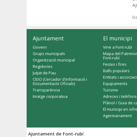
Aj
Da
Ajuntament
El municipi
Govern
Vine a Font-rubí
Grups municipals
Mapa del Patrimon
Font-rubí
Organització municipal
Festes i fires
Regidories
Balls populars
Jutjat de Pau
Entitats i associac
CIDO (Cercador d'informació i
Documentació Oficials)
Equipaments
Transparència
Turisme
Imatge corporativa
Adreces i telèfons
Plànol / Guia de c
El municipi en xifr
Agermanament
Ajuntament de Font-rubí