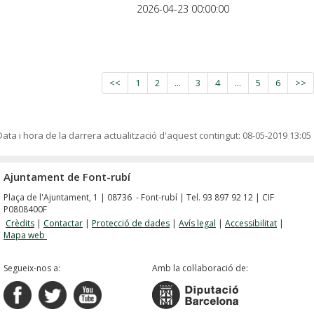
2026-04-23 00:00:00
<<
1
2
...
3
4
...
5
6
>>
Data i hora de la darrera actualització d'aquest contingut:
08-05-2019 13:05
Ajuntament de Font-rubí
Plaça de l'Ajuntament, 1 | 08736 - Font-rubí | Tel. 93 897 92 12 | CIF
P0808400F
Crèdits
|
Contactar
|
Protecció de dades
|
Avís legal
|
Accessibilitat
|
Mapa web
Segueix-nos a:
Amb la col·laboració de: