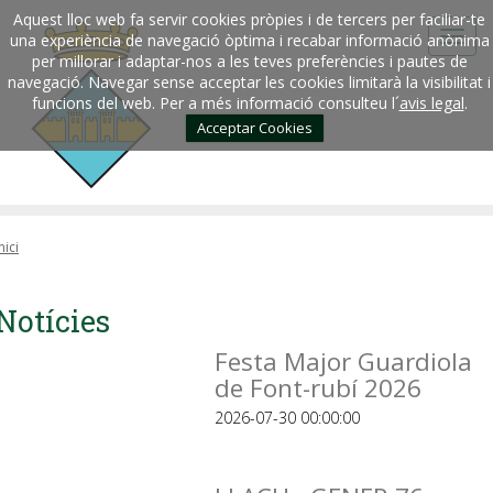
Aquest lloc web fa servir cookies pròpies i de tercers per faciliar-te
una experiència de navegació òptima i recabar informació anònima
per millorar i adaptar-nos a les teves preferències i pautes de
navegació. Navegar sense acceptar les cookies limitarà la visibilitat i
funcions del web. Per a més informació consulteu l´
avis legal
.
Acceptar Cookies
nici
Notícies
Festa Major Guardiola
de Font-rubí 2026
2026-07-30 00:00:00