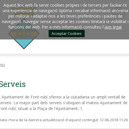
Aquest lloc web fa servir cookies pròpies i de tercers per faciliar-te
una experiència de navegació òptima i recabar informació anònima
per millorar i adaptar-nos a les teves preferències i pautes de
navegació. Navegar sense acceptar les cookies limitarà la visibilitat i
funcions del web. Per a més informació consulteu l´
avis legal
.
Acceptar Cookies
nici
Serveis
L'Ajuntament de Font-rubí ofereix a la ciutadania un ampli ventall de
serveis. La major part dels serveis s'ubiquen al mateix Ajuntament de
Font-rubí, situat a la Plaça de l'Ajuntament, 1.
Data i hora de la darrera actualització d'aquest contingut:
12-06-2018 11:26