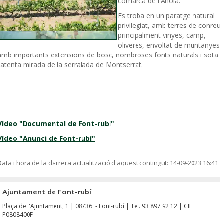
comarca de l'Anoia.
Es troba en un paratge natural
privilegiat, amb terres de conreu
principalment vinyes, camp,
oliveres, envoltat de muntanyes
amb importants extensions de bosc, nombroses fonts naturals i sota
l'atenta mirada de la serralada de Montserrat.
Vídeo "Documental de Font-rubí"
Vídeo "Anunci de Font-rubí"
Data i hora de la darrera actualització d'aquest contingut:
14-09-2023 16:41
Ajuntament de Font-rubí
Plaça de l'Ajuntament, 1 | 08736 - Font-rubí | Tel. 93 897 92 12 | CIF
P0808400F