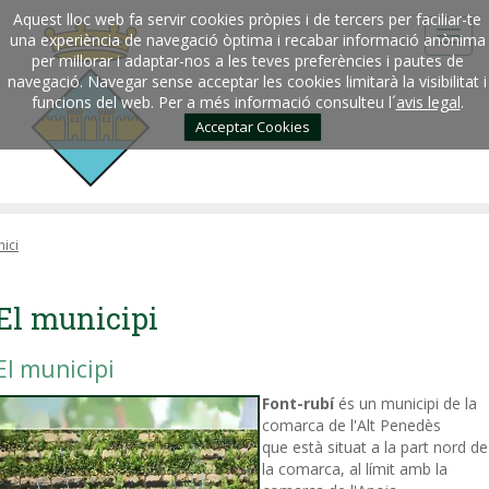
Aquest lloc web fa servir cookies pròpies i de tercers per faciliar-te
una experiència de navegació òptima i recabar informació anònima
per millorar i adaptar-nos a les teves preferències i pautes de
navegació. Navegar sense acceptar les cookies limitarà la visibilitat i
funcions del web. Per a més informació consulteu l´
avis legal
.
Acceptar Cookies
nici
El municipi
El municipi
Font-rubí
és un municipi de la
comarca de l'Alt Penedès
que està situat a la part nord de
la comarca, al límit amb la