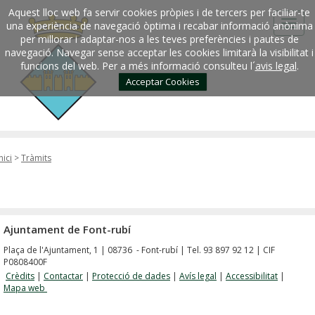
Aquest lloc web fa servir cookies pròpies i de tercers per faciliar-te
una experiència de navegació òptima i recabar informació anònima
per millorar i adaptar-nos a les teves preferències i pautes de
navegació. Navegar sense acceptar les cookies limitarà la visibilitat i
funcions del web. Per a més informació consulteu l´
avis legal
.
Acceptar Cookies
nici
>
Tràmits
Ajuntament de Font-rubí
Plaça de l'Ajuntament, 1 | 08736 - Font-rubí | Tel. 93 897 92 12 | CIF
P0808400F
Crèdits
|
Contactar
|
Protecció de dades
|
Avís legal
|
Accessibilitat
|
Mapa web