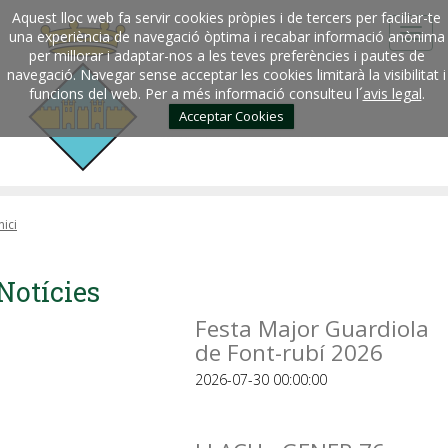
Aquest lloc web fa servir cookies pròpies i de tercers per faciliar-te
una experiència de navegació òptima i recabar informació anònima
per millorar i adaptar-nos a les teves preferències i pautes de
navegació. Navegar sense acceptar les cookies limitarà la visibilitat i
funcions del web. Per a més informació consulteu l´
avis legal
.
Acceptar Cookies
nici
Notícies
Festa Major Guardiola
de Font-rubí 2026
2026-07-30 00:00:00