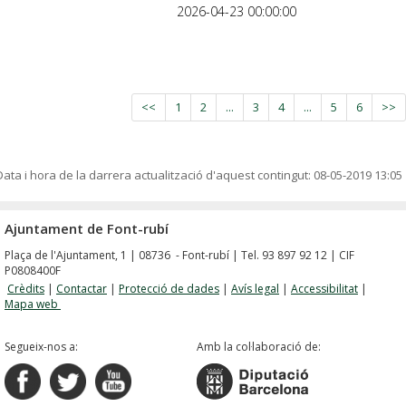
2026-04-23 00:00:00
<<
1
2
...
3
4
...
5
6
>>
Data i hora de la darrera actualització d'aquest contingut:
08-05-2019 13:05
Ajuntament de Font-rubí
Plaça de l'Ajuntament, 1 | 08736 - Font-rubí | Tel. 93 897 92 12 | CIF
P0808400F
Crèdits
|
Contactar
|
Protecció de dades
|
Avís legal
|
Accessibilitat
|
Mapa web
Segueix-nos a:
Amb la col·laboració de: