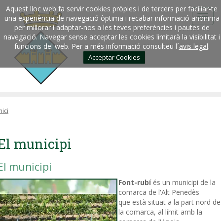
Aquest lloc web fa servir cookies pròpies i de tercers per faciliar-te
una experiència de navegació òptima i recabar informació anònima
per millorar i adaptar-nos a les teves preferències i pautes de
navegació. Navegar sense acceptar les cookies limitarà la visibilitat i
funcions del web. Per a més informació consulteu l´
avis legal
.
Acceptar Cookies
nici
El municipi
El municipi
Font-rubí
és un municipi de la
comarca de l'Alt Penedès
que està situat a la part nord de
la comarca, al límit amb la