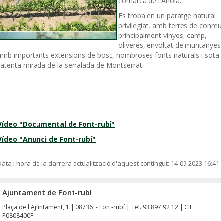
comarca de l'Anoia.
Es troba en un paratge natural
privilegiat, amb terres de conreu
principalment vinyes, camp,
oliveres, envoltat de muntanyes
amb importants extensions de bosc, nombroses fonts naturals i sota
l'atenta mirada de la serralada de Montserrat.
Vídeo "Documental de Font-rubí"
Vídeo "Anunci de Font-rubí"
Data i hora de la darrera actualització d'aquest contingut:
14-09-2023 16:41
Ajuntament de Font-rubí
Plaça de l'Ajuntament, 1 | 08736 - Font-rubí | Tel. 93 897 92 12 | CIF
P0808400F