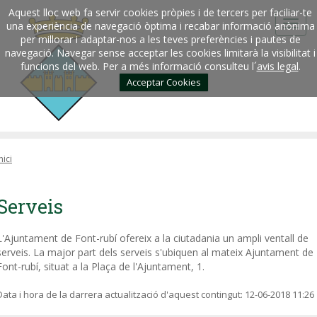
Aquest lloc web fa servir cookies pròpies i de tercers per faciliar-te
una experiència de navegació òptima i recabar informació anònima
per millorar i adaptar-nos a les teves preferències i pautes de
navegació. Navegar sense acceptar les cookies limitarà la visibilitat i
funcions del web. Per a més informació consulteu l´
avis legal
.
Acceptar Cookies
nici
Serveis
L'Ajuntament de Font-rubí ofereix a la ciutadania un ampli ventall de
serveis. La major part dels serveis s'ubiquen al mateix Ajuntament de
Font-rubí, situat a la Plaça de l'Ajuntament, 1.
Data i hora de la darrera actualització d'aquest contingut:
12-06-2018 11:26