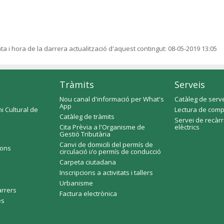
ta i hora de la darrera actualització d'aquest contingut:
08-05-2019 13:05
Tràmits
Serveis
Nou canal d'informació per What's
Catàleg de serv
App
i Cultural de
Lectura de comp
Catàleg de tràmits
Servei de recàr
Cita Prèvia a l'Organisme de
elèctrics
Gestió Tributària
Canvi de domicili del permís de
ions
circulació i/o permís de conducció
Carpeta ciutadana
Inscripcions a activitats i tallers
Urbanisme
arrers
Factura electrònica
es