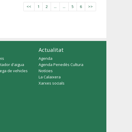
<<
1
2
...
...
5
6
>>
Actualitat
eis
Agenda
tador d'aigua
Agenda Penedès Cultura
rega de vehicles
Notícies
La Calaixera
Xarxes socials