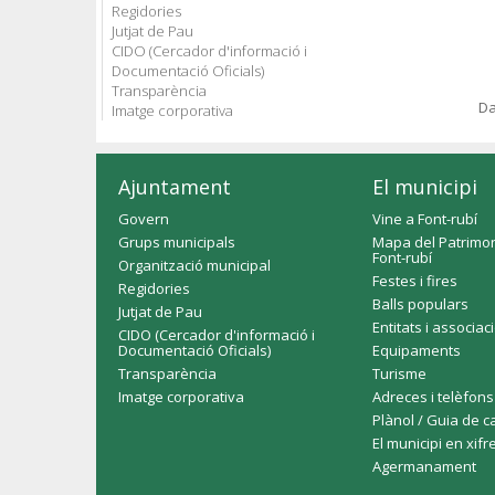
Regidories
Jutjat de Pau
CIDO (Cercador d'informació i
Documentació Oficials)
Transparència
Da
Imatge corporativa
Ajuntament
El municipi
Govern
Vine a Font-rubí
Grups municipals
Mapa del Patrimon
Font-rubí
Organització municipal
Festes i fires
Regidories
Balls populars
Jutjat de Pau
Entitats i associac
CIDO (Cercador d'informació i
Documentació Oficials)
Equipaments
Transparència
Turisme
Imatge corporativa
Adreces i telèfons
Plànol / Guia de c
El municipi en xifr
Agermanament