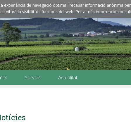
ZOOM: Amplieu amb CTRL+ / Reduïu amb CTRL-
e una experiència de navegació òptima i recabar informació anònima per 
imitarà la visibilitat i funcions del web. Per a més informació consult
mits
Serveis
Actualitat
otícies