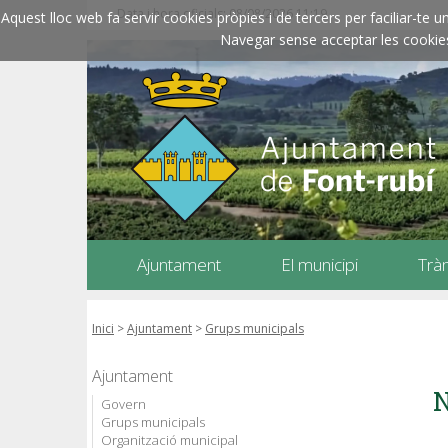
Data i hora oficials: 08/08/2026
11:19
Aquest lloc web fa servir cookies pròpies i de tercers per faciliar-t
Navegar sense acceptar les cookies l
Ajuntament
El municipi
Trà
Inici
>
Ajuntament
>
Grups municipals
Ajuntament
N
Govern
Grups municipals
Organització municipal