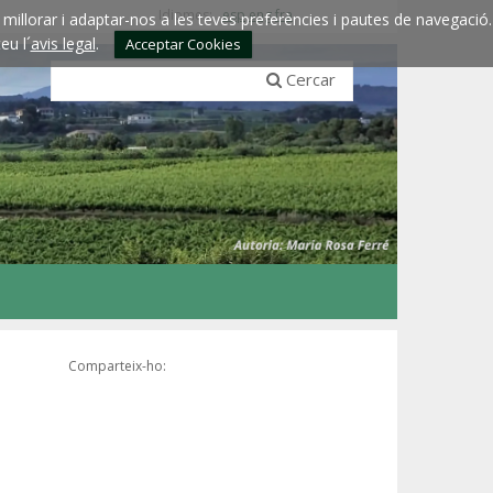
Idiomes:
esp
eng
fra
millorar i adaptar-nos a les teves preferències i pautes de navegació.
eu l´
avis legal
.
Acceptar Cookies
Cercar
Comparteix-ho: