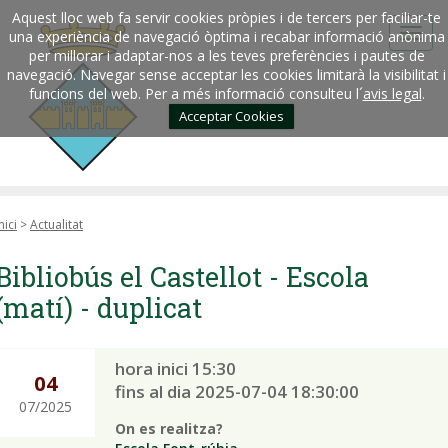
Aquest lloc web fa servir cookies pròpies i de tercers per faciliar-te
una experiència de navegació òptima i recabar informació anònima
per millorar i adaptar-nos a les teves preferències i pautes de
navegació. Navegar sense acceptar les cookies limitarà la visibilitat i
funcions del web. Per a més informació consulteu l´
avis legal
.
Acceptar Cookies
nici
>
Actualitat
Bibliobús el Castellot - Escola
(matí) - duplicat
hora inici 15:30
04
fins al dia 2025-07-04 18:30:00
07/2025
On es realitza?