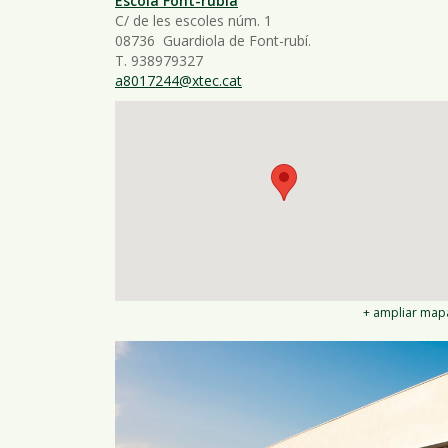
Escola Font-rúbia
C/ de les escoles núm. 1
08736 Guardiola de Font-rubí.
T. 938979327
a8017244@xtec.cat
+ ampliar map