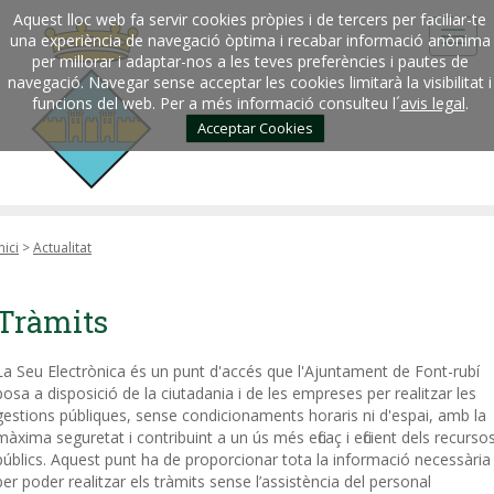
Aquest lloc web fa servir cookies pròpies i de tercers per faciliar-te
una experiència de navegació òptima i recabar informació anònima
per millorar i adaptar-nos a les teves preferències i pautes de
navegació. Navegar sense acceptar les cookies limitarà la visibilitat i
funcions del web. Per a més informació consulteu l´
avis legal
.
Acceptar Cookies
nici
>
Actualitat
Tràmits
La Seu Electrònica és un punt d'accés que l'Ajuntament de Font-rubí
posa a disposició de la ciutadania i de les empreses per realitzar les
gestions públiques, sense condicionaments horaris ni d'espai, amb la
màxima seguretat i contribuint a un ús més eficaç i eficient dels recurso
públics. Aquest punt ha de proporcionar tota la informació necessària
per poder realitzar els tràmits sense l’assistència del personal