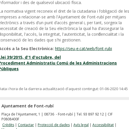
informador i des de qualsevol ubicació física.
La normativa vigent reconeix el dret de la ciutadania i l’obligació de le
empreses a relacionar-se amb l'Ajuntament de Font-rubí per mitjans
electrònics a través d’un punt d’accés general i, per tant, sorgeix la
necessitat de creació de la Seu electrònica la qual ha d’assegurar la
disponibilitat, l'accés, la integritat, l'autenticitat, la confidencialitat i la
conservació de les dades que s'hi gestionen.
Accés a la Seu Electrònica:
https://seu-e.cat/web/font-rubi
Llei 39/2015, d'1 d'octubre, del
Procediment Administratiu Comú de les Administracions
Públiques
Data i hora de la darrera actualització d'aquest contingut:
01-06-2020 14:45
Ajuntament de Font-rubí
Plaça de l'Ajuntament, 1 | 08736 - Font-rubí | Tel. 93 897 92 12 | CIF
P0808400F
Crèdits
|
Contactar
|
Protecció de dades
|
Avís legal
|
Accessibilitat
|