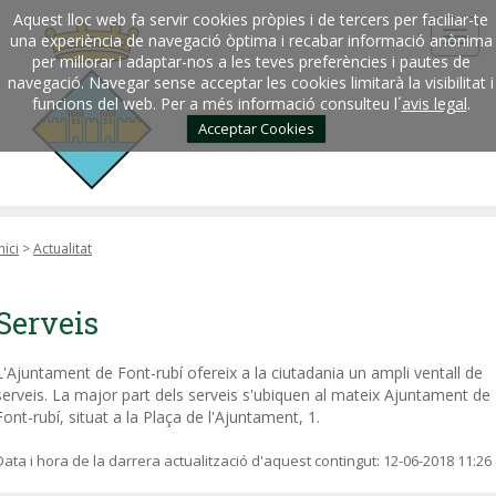
Aquest lloc web fa servir cookies pròpies i de tercers per faciliar-te
una experiència de navegació òptima i recabar informació anònima
per millorar i adaptar-nos a les teves preferències i pautes de
navegació. Navegar sense acceptar les cookies limitarà la visibilitat i
funcions del web. Per a més informació consulteu l´
avis legal
.
Acceptar Cookies
nici
>
Actualitat
Serveis
L'Ajuntament de Font-rubí ofereix a la ciutadania un ampli ventall de
serveis. La major part dels serveis s'ubiquen al mateix Ajuntament de
Font-rubí, situat a la Plaça de l'Ajuntament, 1.
Data i hora de la darrera actualització d'aquest contingut:
12-06-2018 11:26