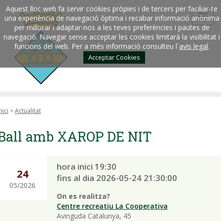
Aquest lloc web fa servir cookies pròpies i de tercers per faciliar-te
una experiència de navegació òptima i recabar informació anònima
per millorar i adaptar-nos a les teves preferències i pautes de
navegació. Navegar sense acceptar les cookies limitarà la visibilitat i
funcions del web. Per a més informació consulteu l´
avis legal
.
Acceptar Cookies
nici
>
Actualitat
Ball amb XAROP DE NIT
hora inici 19:30
24
fins al dia 2026-05-24 21:30:00
05/2026
On es realitza?
Centre recreatiu La Cooperativa
Avinguda Catalunya, 45