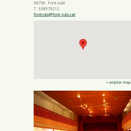
08736 Font-rubí
T. 938979212
fontrubi@font-rubi.cat
+ ampliar map