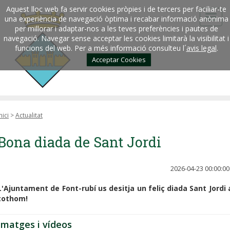
Aquest lloc web fa servir cookies pròpies i de tercers per faciliar-te
una experiència de navegació òptima i recabar informació anònima
per millorar i adaptar-nos a les teves preferències i pautes de
navegació. Navegar sense acceptar les cookies limitarà la visibilitat i
funcions del web. Per a més informació consulteu l´
avis legal
.
Acceptar Cookies
nici
>
Actualitat
Bona diada de Sant Jordi
2026-04-23 00:00:00
L'Ajuntament de Font-rubí us desitja un feliç diada Sant Jordi 
tothom!
Imatges i vídeos