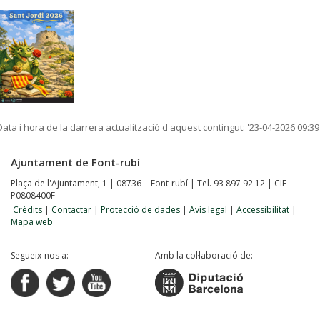
Data i hora de la darrera actualització d'aquest contingut:
'23-04-2026 09:39
Ajuntament de Font-rubí
Plaça de l'Ajuntament, 1 | 08736 - Font-rubí | Tel. 93 897 92 12 | CIF
P0808400F
Crèdits
|
Contactar
|
Protecció de dades
|
Avís legal
|
Accessibilitat
|
Mapa web
Segueix-nos a:
Amb la col·laboració de: