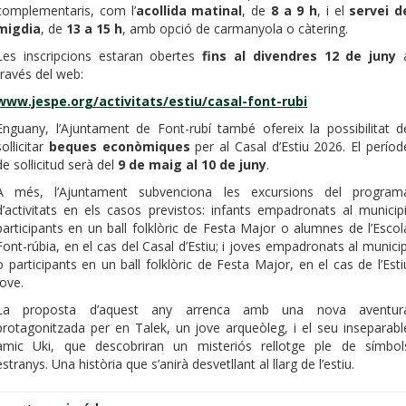
complementaris, com l’
acollida matinal
, de
8 a 9 h
, i el
servei d
migdia
, de
13 a 15 h
, amb opció de carmanyola o càtering.
Les inscripcions estaran obertes
fins al divendres 12 de juny
través del web:
www.jespe.org/activitats/estiu/casal-font-rubi
Enguany, l’Ajuntament de Font-rubí també ofereix la possibilitat d
sol·licitar
beques econòmiques
per al Casal d’Estiu 2026. El períod
de sol·licitud serà del
9 de maig al 10 de juny
.
A més, l’Ajuntament subvenciona les excursions del program
d’activitats en els casos previstos: infants empadronats al municipi
participants en un ball folklòric de Festa Major o alumnes de l’Escol
Font-rúbia, en el cas del Casal d’Estiu; i joves empadronats al municip
o participants en un ball folklòric de Festa Major, en el cas de l’Esti
Jove.
La proposta d’aquest any arrenca amb una nova aventur
protagonitzada per en Talek, un jove arqueòleg, i el seu inseparabl
amic Uki, que descobriran un misteriós rellotge ple de símbol
estranys. Una història que s’anirà desvetllant al llarg de l’estiu.