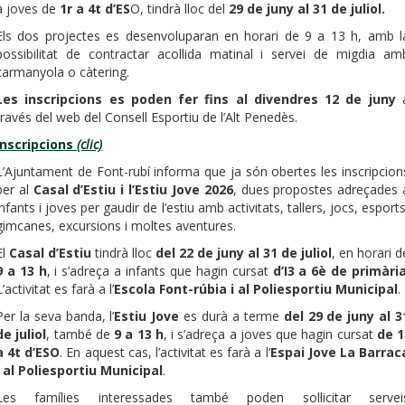
a joves de
1r a 4t d’ES
O, tindrà lloc del
29 de juny al 31 de juliol.
Els dos projectes es desenvoluparan en horari de 9 a 13 h, amb l
possibilitat de contractar acollida matinal i servei de migdia am
carmanyola o càtering.
Les inscripcions es poden fer fins al divendres 12 de juny
través del web del Consell Esportiu de l’Alt Penedès.
Inscripcions
(clic)
L’Ajuntament de Font-rubí informa que ja són obertes les inscripcion
per al
Casal d’Estiu i l’Estiu Jove 2026
, dues propostes adreçades 
infants i joves per gaudir de l’estiu amb activitats, tallers, jocs, esports
gimcanes, excursions i moltes aventures.
El
Casal d’Estiu
tindrà lloc
del 22 de juny al 31 de juliol
, en horari d
9 a 13 h
, i s’adreça a infants que hagin cursat
d’I3 a 6è de primàri
L’activitat es farà a l’
Escola Font-rúbia i al Poliesportiu Municipal
.
Per la seva banda, l’
Estiu Jove
es durà a terme
del 29 de juny al 3
de juliol
, també de
9 a 13 h
, i s’adreça a joves que hagin cursat
de 1
a 4t d’ESO
. En aquest cas, l’activitat es farà a l’
Espai Jove La Barrac
i al Poliesportiu Municipal
.
Les famílies interessades també poden sol·licitar servei