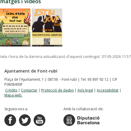
Imatges i vídeos
Data i hora de la darrera actualització d'aquest contingut:
'07-05-2026 11:57
Ajuntament de Font-rubí
Plaça de l'Ajuntament, 1 | 08736 - Font-rubí | Tel. 93 897 92 12 | CIF
P0808400F
Crèdits
|
Contactar
|
Protecció de dades
|
Avís legal
|
Accessibilitat
|
Mapa web
Segueix-nos a:
Amb la col·laboració de: