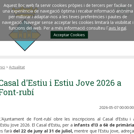
Aquest lloc web fa servir cookies pròpies i de tercers per faciliar-te
una experiència de navegació òptima i recabar informació anònima
per millorar i adaptar-nos a les teves preferències i pautes de
navegació. Navegar sense acceptar les cookies limitarà la visibilitat i
funcions del web. Per a més informació consulteu l´
avis legal
.
Acceptar Cookies
nici
>
Actualitat
Casal d'Estiu i Estiu Jove 2026 a
Font-rubí
2026-05-07 00:00:00
L’Ajuntament de Font-rubí obre les inscripcions al Casal d’Estiu i 
l’Estiu Jove 2026. El Casal d’Estiu, per a
infants d’I3 a 6è de primàri
es farà
del 22 de juny al 31 de juliol,
mentre que l’Estiu Jove, adreça