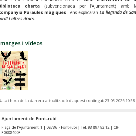
Biblioteca oberta
(subvencionada per l’Ajuntament) amb l
companyia Paraules màgiques
i ens explicaran
La llegenda de San
Jordi i altres dracs.
Imatges i vídeos
Data i hora de la darrera actualització d'aquest contingut:
23-03-2026 10:58
Ajuntament de Font-rubí
Plaça de l'Ajuntament, 1 | 08736 - Font-rubí | Tel. 93 897 92 12 | CIF
P0808400F