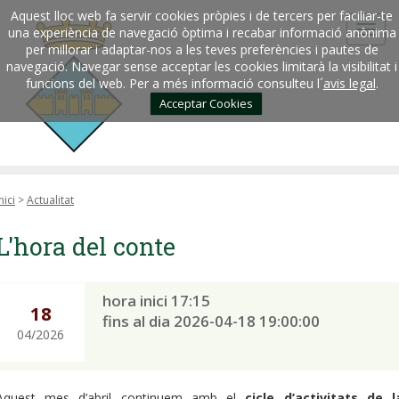
Aquest lloc web fa servir cookies pròpies i de tercers per faciliar-te
una experiència de navegació òptima i recabar informació anònima
per millorar i adaptar-nos a les teves preferències i pautes de
navegació. Navegar sense acceptar les cookies limitarà la visibilitat i
funcions del web. Per a més informació consulteu l´
avis legal
.
Acceptar Cookies
nici
>
Actualitat
L'hora del conte
hora inici 17:15
18
fins al dia 2026-04-18 19:00:00
04/2026
Aquest mes d’abril continuem amb el
cicle d’activitats de l