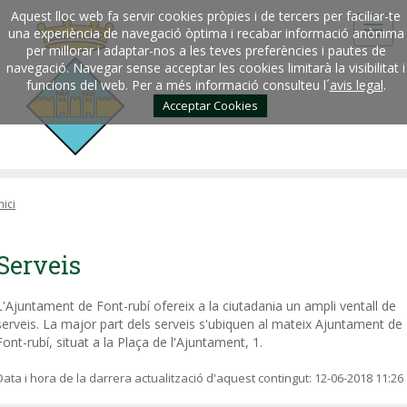
Aquest lloc web fa servir cookies pròpies i de tercers per faciliar-te
una experiència de navegació òptima i recabar informació anònima
per millorar i adaptar-nos a les teves preferències i pautes de
navegació. Navegar sense acceptar les cookies limitarà la visibilitat i
funcions del web. Per a més informació consulteu l´
avis legal
.
Acceptar Cookies
nici
Serveis
L'Ajuntament de Font-rubí ofereix a la ciutadania un ampli ventall de
serveis. La major part dels serveis s'ubiquen al mateix Ajuntament de
Font-rubí, situat a la Plaça de l'Ajuntament, 1.
Data i hora de la darrera actualització d'aquest contingut:
12-06-2018 11:26