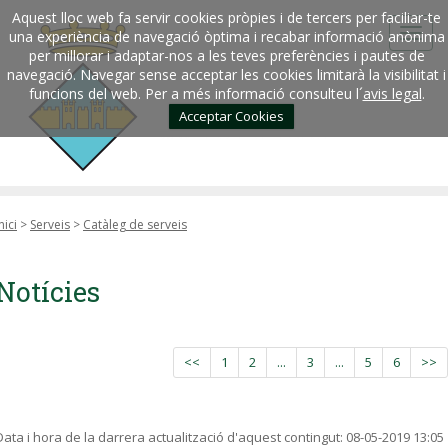
Aquest lloc web fa servir cookies pròpies i de tercers per faciliar-te
una experiència de navegació òptima i recabar informació anònima
per millorar i adaptar-nos a les teves preferències i pautes de
navegació. Navegar sense acceptar les cookies limitarà la visibilitat i
funcions del web. Per a més informació consulteu l´
avis legal
.
Acceptar Cookies
nici
>
Serveis
>
Catàleg de serveis
Notícies
<<
1
2
...
3
...
5
6
>>
Data i hora de la darrera actualització d'aquest contingut:
08-05-2019 13:05