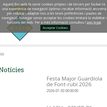
Aquest lloc web fa servir cookies pròpies i de tercers per faciliar-te
una experiència de navegació òptima i recabar informació anònima
per millorar i adaptar-nos a les teves preferències i pautes de
navegació. Navegar sense acceptar les cookies limitarà la visibilitat i
funcions del web. Per a més informació consulteu l´
avis legal
.
Acceptar Cookies
nici
Notícies
Festa Major Guardiola
de Font-rubí 2026
2026-07-30 00:00:00