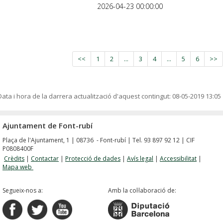
2026-04-23 00:00:00
<<
1
2
...
3
4
...
5
6
>>
Data i hora de la darrera actualització d'aquest contingut:
08-05-2019 13:05
Ajuntament de Font-rubí
Plaça de l'Ajuntament, 1 | 08736 - Font-rubí | Tel. 93 897 92 12 | CIF
P0808400F
Crèdits
|
Contactar
|
Protecció de dades
|
Avís legal
|
Accessibilitat
|
Mapa web
Segueix-nos a:
Amb la col·laboració de: