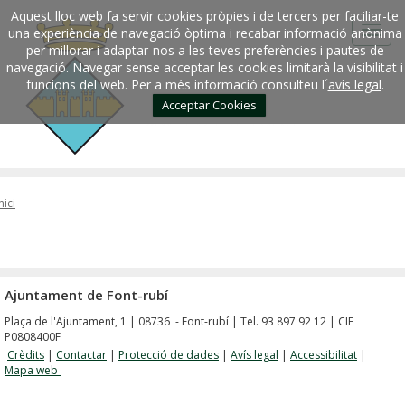
Aquest lloc web fa servir cookies pròpies i de tercers per faciliar-te
una experiència de navegació òptima i recabar informació anònima
per millorar i adaptar-nos a les teves preferències i pautes de
navegació. Navegar sense acceptar les cookies limitarà la visibilitat i
funcions del web. Per a més informació consulteu l´
avis legal
.
Acceptar Cookies
nici
Ajuntament de Font-rubí
Plaça de l'Ajuntament, 1 | 08736 - Font-rubí | Tel. 93 897 92 12 | CIF
P0808400F
Crèdits
|
Contactar
|
Protecció de dades
|
Avís legal
|
Accessibilitat
|
Mapa web